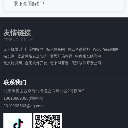
景下全面解析！
友情链接
FRIENDLY LINK
无人机培训
广东招标网
极光建筑网
建工考试资料
WordPress插件
站长网
蓝盾网络安全防护
百思可瑞教育
中奥维也纳高中
北京培训网
合肥软件开发
北京AI开发
天津软件开发公司
联系我们
北京市房山区卓秀北街诺亚方舟北区2号楼905
18610609056(同微信)
2310209363@qq.com