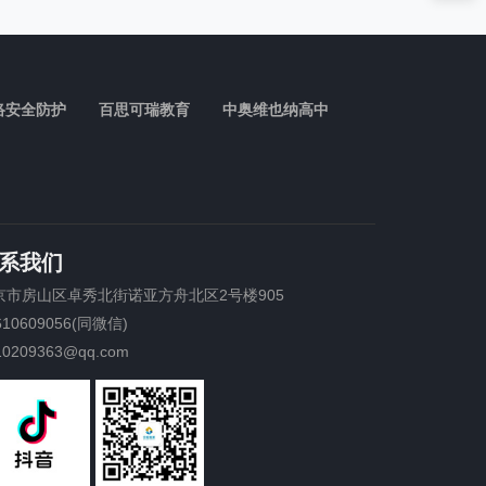
络安全防护
百思可瑞教育
中奥维也纳高中
系我们
京市房山区卓秀北街诺亚方舟北区2号楼905
610609056(同微信)
10209363@qq.com