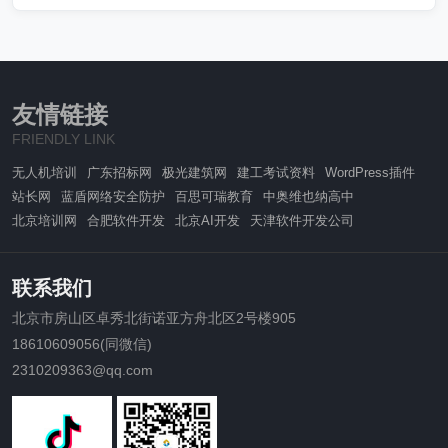
友情链接
FRIENDLY LINK
无人机培训
广东招标网
极光建筑网
建工考试资料
WordPress插件
站长网
蓝盾网络安全防护
百思可瑞教育
中奥维也纳高中
北京培训网
合肥软件开发
北京AI开发
天津软件开发公司
联系我们
北京市房山区卓秀北街诺亚方舟北区2号楼905
18610609056(同微信)
2310209363@qq.com