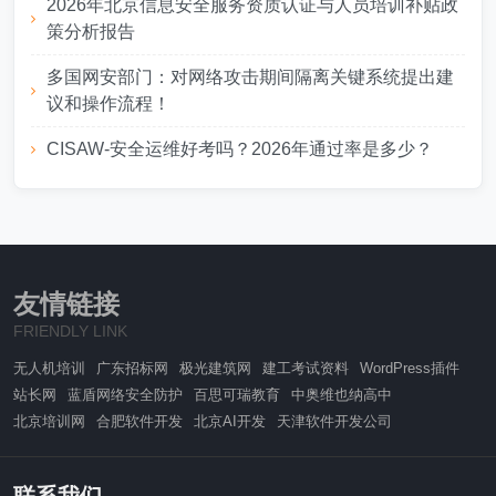
2026年北京信息安全服务资质认证与人员培训补贴政
策分析报告
多国网安部门：对网络攻击期间隔离关键系统提出建
议和操作流程！
CISAW-安全运维好考吗？2026年通过率是多少？
友情链接
FRIENDLY LINK
无人机培训
广东招标网
极光建筑网
建工考试资料
WordPress插件
站长网
蓝盾网络安全防护
百思可瑞教育
中奥维也纳高中
北京培训网
合肥软件开发
北京AI开发
天津软件开发公司