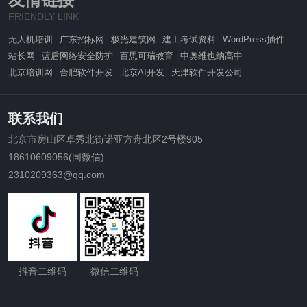
FRIENDLY LINK
无人机培训
广东招标网
极光建筑网
建工考试资料
WordPress插件
站长网
蓝盾网络安全防护
百思可瑞教育
中奥维也纳高中
北京培训网
合肥软件开发
北京AI开发
天津软件开发公司
联系我们
北京市房山区卓秀北街诺亚方舟北区2号楼905
18610609056(同微信)
2310209363@qq.com
抖音二维码
微信二维码