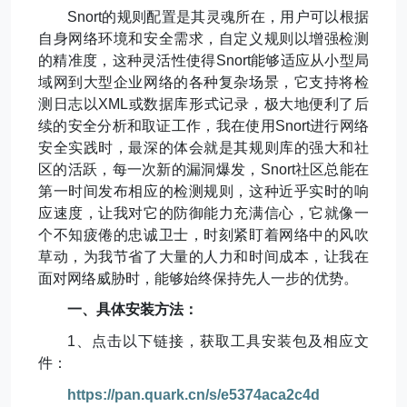
Snort
的规则配置是其灵魂所在，用户可以根据
自身网络环境和安全需求，自定义规则以增强检测
的精准度，这种灵活性使得
Snort
能够适应从小型局
域网到大型企业网络的各种复杂场景，它支持将检
测日志以
XML
或数据库形式记录，极大地便利了后
续的安全分析和取证工作，我在使用
Snort
进行网络
安全实践时，最深的体会就是其规则库的强大和社
区的活跃，每一次新的漏洞爆发，
Snort
社区总能在
第一时间发布相应的检测规则，这种近乎实时的响
应速度，让我对它的防御能力充满信心，它就像一
个不知疲倦的忠诚卫士，时刻紧盯着网络中的风吹
草动，为我节省了大量的人力和时间成本，让我在
面对网络威胁时，能够始终保持先人一步的优势。
一、具体安装方法：
1
、点击以下链接，获取工具安装包及相应文
件：
https://pan.quark.cn/s/e5374aca2c4d