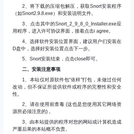
2
、将下载的压缩包解压，获取
Snort
安装程序
（如
Snort2.9.8.exe
）和安装说明文件。
3
、点击其中的
Snort_2_9_8_0_Installer.exe
应
用程序，进入许可协议界面，接着点击
i agree
。
4
、选择软件安装位置界面，建议用户们安装在
D
盘中，选择好安装位置点击下一步。
5
、
Snort
安装结束，点击
close
即可。
二、安装注意事项
1
、本站仅对原软件包“依样”打包，未做过任何
改动，但不保证所提供软件或程序的完整性和安全
性。
2
、请在使用前查毒
(
这也是您使用其它网络资
源所必须注意的
)
。
3
、由本站提供的程序对您的网站或计算机造成
严重后果的本站概不负责。