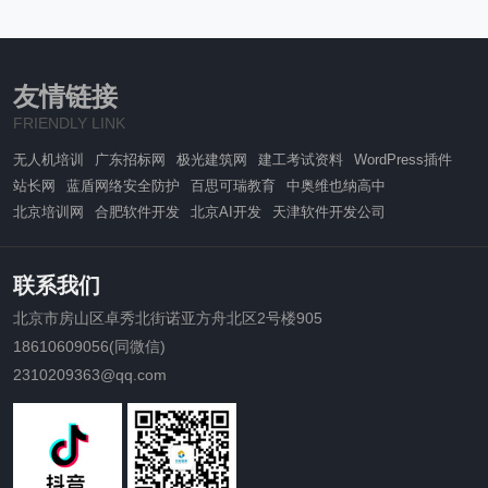
友情链接
FRIENDLY LINK
无人机培训
广东招标网
极光建筑网
建工考试资料
WordPress插件
站长网
蓝盾网络安全防护
百思可瑞教育
中奥维也纳高中
北京培训网
合肥软件开发
北京AI开发
天津软件开发公司
联系我们
北京市房山区卓秀北街诺亚方舟北区2号楼905
18610609056(同微信)
2310209363@qq.com