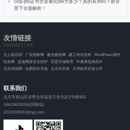
cisp-pts证书含金量比pte大多少？真的有用吗？新背
景下全面解析！
友情链接
FRIENDLY LINK
无人机培训
广东招标网
极光建筑网
建工考试资料
WordPress插件
站长网
蓝盾网络安全防护
百思可瑞教育
中奥维也纳高中
北京培训网
合肥软件开发
北京AI开发
天津软件开发公司
联系我们
北京市房山区卓秀北街诺亚方舟北区2号楼905
18610609056(同微信)
2310209363@qq.com