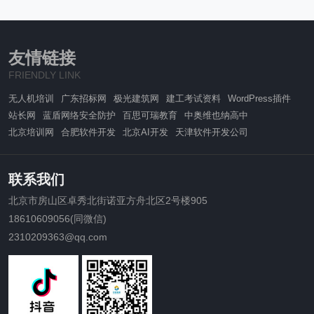
友情链接
FRIENDLY LINK
无人机培训
广东招标网
极光建筑网
建工考试资料
WordPress插件
站长网
蓝盾网络安全防护
百思可瑞教育
中奥维也纳高中
北京培训网
合肥软件开发
北京AI开发
天津软件开发公司
联系我们
北京市房山区卓秀北街诺亚方舟北区2号楼905
18610609056(同微信)
2310209363@qq.com