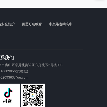
络安全防护
百思可瑞教育
中奥维也纳高中
系我们
京市房山区卓秀北街诺亚方舟北区2号楼905
610609056(同微信)
10209363@qq.com