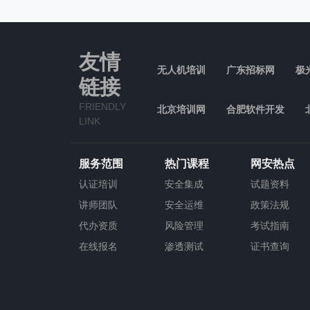
友情
无人机培训
广东招标网
极
链接
FRIENDLY
北京培训网
合肥软件开发
LINK
服务范围
热门课程
网安热点
认证培训
安全集成
试题资料
讲师团队
安全运维
政策法规
代办资质
风险管理
考试指南
在线报名
渗透测试
证书查询