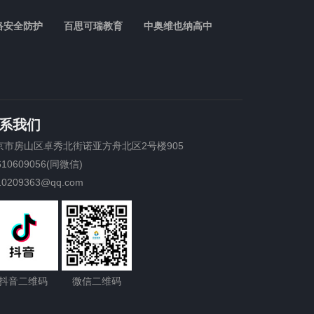
络安全防护
百思可瑞教育
中奥维也纳高中
系我们
京市房山区卓秀北街诺亚方舟北区2号楼905
610609056(同微信)
10209363@qq.com
抖音二维码
微信二维码