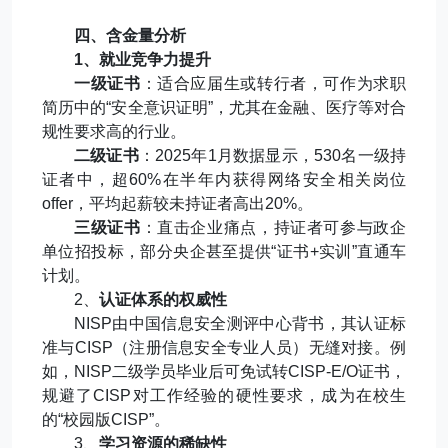
四、含金量分析
1
、就业竞争力提升
一级证书
：适合应届生或转行者，可作为求职
简历中的
“
安全意识证明
”
，尤其在金融、医疗等对合
规性要求高的行业。
二级证书
：
2025
年
1
月数据显示，
530
名一级持
证者中，超
60%
在半年内获得网络安全相关岗位
offer
，平均起薪较未持证者高出
20%
。
三级证书
：直击企业痛点，持证者可参与政企
单位招投标，部分央企甚至提供
“
证书
+
实训
”
直通车
计划。
2
、
认证体系的权威性
NISP
由中国信息安全测评中心背书，其认证标
准与
CISP
（注册信息安全专业人员）无缝对接。例
如，
NISP
二级学员毕业后可免试转
CISP-E/O
证书，
规避了
CISP
对工作经验的硬性要求，成为在校生
的
“
校园版
CISP”
。
3
、
学习资源的稀缺性