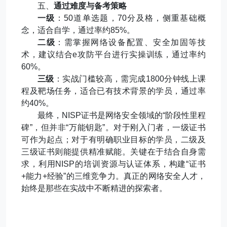
五、
通过难度与备考策略
一级
：
50
道单选题，
70
分及格，侧重基础概
念，适合自学，通过率约
85%
。
二级
：需掌握网络设备配置、安全加固等技
术，建议结合
e
攻防平台进行实操训练，通过率约
60%
。
三级
：实战门槛较高，需完成
1800
分钟线上课
程及靶场任务，适合已有技术背景的学员，通过率
约
40%
。
最终，
NISP
证书是网络安全领域的
“
阶段性里程
碑
”
，但并非
“
万能钥匙
”
。对于刚入门者，一级证书
可作为起点；对于有明确职业目标的学员，二级及
三级证书则能提供精准赋能。关键在于结合自身需
求，利用
NISP
的培训资源与认证体系，构建
“
证书
+
能力
+
经验
”
的三维竞争力。真正的网络安全人才，
始终是那些在实战中不断精进的探索者。