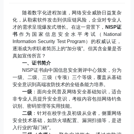
随着数字化进程加速，网络安全威胁日益复杂
化，从勒索软件攻击到供应链风险，企业对专业人
才的需求呈现爆发式增长。在这一背景下，
NISP
证
书
作为国家信息安全水平考试（
National
Information Security Test Program
）的权威认证，
逐渐成为求职者简历上的
“
加分项
”
。但其含金量是否
真如宣传所言？
一、证书简介
NISP
证书由中国信息安全测评中心颁发，分为
一级、二级、三级（专项）三个等级，覆盖从基础
安全意识到高端攻防技术的全链条能力培养。
一级
：面向全民普及网络安全基础知识，适合
非专业人员提升安全意识，考核内容包括网络钓鱼
识别、密码管理等实用技能。
二级
：针对在校学生及初级从业者，侧重网络
安全技术基础，如防火墙配置、漏洞扫描等，是进
入行业的
“
敲门砖
”
。