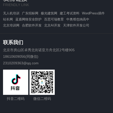
FRIENDLY LINK
无人机培训
广东招标网
极光建筑网
建工考试资料
WordPress插件
站长网
蓝盾网络安全防护
百思可瑞教育
中奥维也纳高中
北京培训网
合肥软件开发
北京AI开发
天津软件开发公司
联系我们
北京市房山区卓秀北街诺亚方舟北区2号楼905
18610609056(同微信)
2310209363@qq.com
抖音二维码
微信二维码