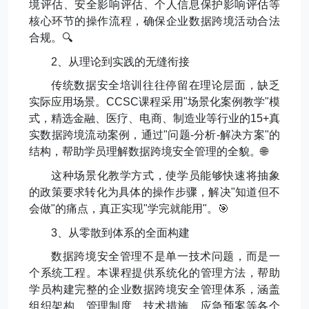
境评估、安全影响评估、个人信息保护影响评估等
核心环节的操作流程，确保企业数据跨境活动合法
合规。
🔍
2
、从理论到实践的无缝衔接
传统数据安全培训往往停留在理论层面，缺乏
实际应用场景。
CCSC
课程采用
"
场景化案例教学
"
模
式，精选金融、医疗、电商、制造业等行业的
15+
真
实数据跨境流动案例，通过
"
问题
-
分析
-
解决方案
"
的
结构，帮助学员理解数据跨境安全管理的全貌。
🌐
这种场景化教学方式，使学员能够快速将抽象
的政策要求转化为具体的操作步骤，解决
"
知道但不
会做
"
的痛点，真正实现
"
学完就能用
"
。
🎯
3
、从零散到体系的全面构建
数据跨境安全管理不是单一技术问题，而是一
个系统工程。本课程提供系统化的管理方法，帮助
学员构建完整的企业数据跨境安全管理体系，涵盖
组织架构、管理制度、技术措施、应急预案等各个