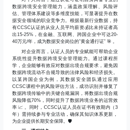
数据跨境安全管理能力，涵盖政策理解、风险评
估、管理体系建设等多维度技能，可显著提升在数
据安全领域的职业竞争力。根据最新行业数据，持
有
CCSC
认证的从业人员平均薪资
💰
比未持证者高
出
15-25%
，在金融、互联网、跨国企业中可达
20-
40
万元
/
年，成为数据安全岗位的
"
黄金通行证
"
🎯
。
对企业而言，认证人员的专业赋能可帮助企业
系统性提升数据跨境安全管理能力。通过课程所
学，企业能够有效应对数据出境合规要求，避免因
数据跨境流动不合规导致的法律风险和经济损失。
以某跨国企业为例，其数据安全团队通过应用
CCSC
课程中的风险评估方法，成功识别并修复了
数据跨境传输中的关键合规漏洞，将数据出境合规
风险降低
70%
，同时提升了数据跨境业务的运营效
率
📈
。同时，
CCSC
认证人员在证书有效期内（
3
年）需持续参与专业活动，确保其知识体系更新，
为企业提供长期安全保障。
🛡️