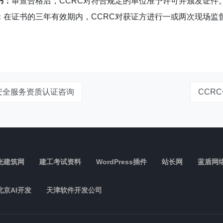
书：
审查合格后，CCRC对符合规定的单位准予许可并颁发证件
：
在证书的三年有效期内，CCRC对获证方进行一或两次现场监
制安全服务资质认证咨询
CCR
光建筑网
建工考试资料
WordPress插件
站长网
蓝盾网
北京AI开发
天津软件开发公司