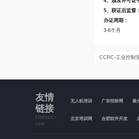
4、颁发许可证
5、获证后监督
办证周期：
3-6个月
CCRC-工业控
友情
无人机培训
广东招标网
极
链接
FRIENDLY
北京培训网
合肥软件开发
LINK