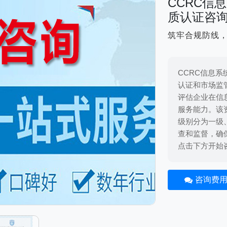
CCRC信
质认证咨
筑牢合规防线
CCRC信息
认证和市场监
评估企业在信
服务能力。该
级别分为一级
查和监督，确
点击下方开始
咨询费