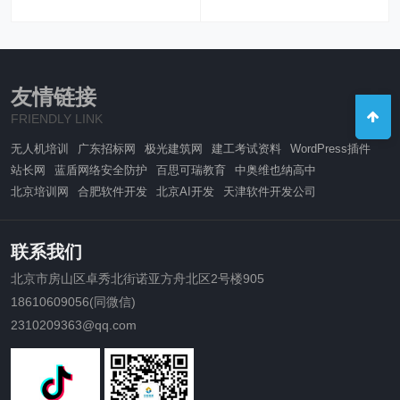
友情链接
FRIENDLY LINK
无人机培训
广东招标网
极光建筑网
建工考试资料
WordPress插件
站长网
蓝盾网络安全防护
百思可瑞教育
中奥维也纳高中
北京培训网
合肥软件开发
北京AI开发
天津软件开发公司
联系我们
北京市房山区卓秀北街诺亚方舟北区2号楼905
18610609056(同微信)
2310209363@qq.com