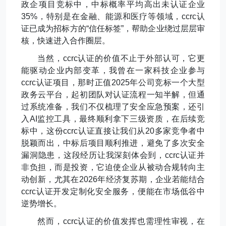
政企项目竞标中，中标概率平均高出未认证企业
35%
，特别是在金融、能源和医疗等领域，
ccrc
认
证已成为招标方的
“
信任标签
”
，帮助企业绕过层层审
核，快速进入合作圈层。
当然，
ccrc
认证的价值不止于外部认可，它更
能驱动企业内部变革，我曾在一家科技企业参与
ccrc
认证项目，那时正值
2025
年公司竞标一个大型
政务云平台，起初团队对认证流程一知半解，但通
过系统准备，我们不仅梳理了安全应急预案，还引
入
AI
监控工具，最终顺利拿下三级资质，在后续竞
标中，这份
ccrc
认证直接让我们从
20
多家竞争者中
脱颖而出，中标后项目顺利推进，避免了多次安全
漏洞隐患，这段经历让我深刻体会到，
ccrc
认证并
非负担，而是投资，它迫使企业从被动合规转向主
动创新，尤其在
2026
年经济复苏期，企业若能结合
ccrc
认证开发定制化安全服务，便能在市场低谷中
逆势增长。
然而，
ccrc
认证的价值发挥也需理性审视，在