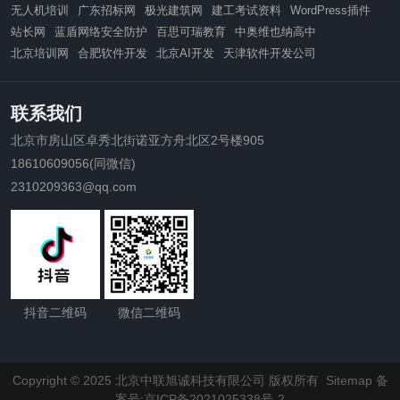
无人机培训
广东招标网
极光建筑网
建工考试资料
WordPress插件
站长网
蓝盾网络安全防护
百思可瑞教育
中奥维也纳高中
北京培训网
合肥软件开发
北京AI开发
天津软件开发公司
联系我们
北京市房山区卓秀北街诺亚方舟北区2号楼905
18610609056(同微信)
2310209363@qq.com
抖音二维码
微信二维码
Copyright © 2025 北京中联旭诚科技有限公司 版权所有
Sitemap
备
案号:京ICP备2021025338号-2