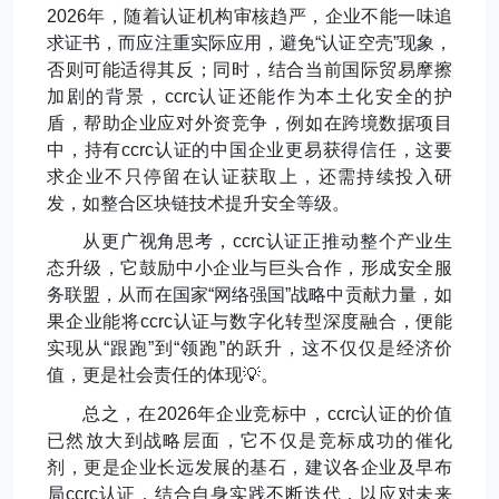
2026
年，随着认证机构审核趋严，企业不能一味追
求证书，而应注重实际应用，避免
“
认证空壳
”
现象，
否则可能适得其反；同时，结合当前国际贸易摩擦
加剧的背景，
ccrc
认证还能作为本土化安全的护
盾，帮助企业应对外资竞争，例如在跨境数据项目
中，持有
ccrc
认证的中国企业更易获得信任，这要
求企业不只停留在认证获取上，还需持续投入研
发，如整合区块链技术提升安全等级。
从更广视角思考，
ccrc
认证正推动整个产业生
态升级，它鼓励中小企业与巨头合作，形成安全服
务联盟，从而在国家
“
网络强国
”
战略中贡献力量，如
果企业能将
ccrc
认证与数字化转型深度融合，便能
实现从
“
跟跑
”
到
“
领跑
”
的跃升，这不仅仅是经济价
值，更是社会责任的体现
💡
。
总之，在
2026
年企业竞标中，
ccrc
认证的价值
已然放大到战略层面，它不仅是竞标成功的催化
剂，更是企业长远发展的基石，建议各企业及早布
局
ccrc
认证，结合自身实践不断迭代，以应对未来