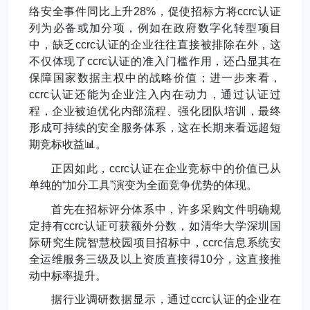
络安全事件同比上升
28%
，促使招标方将
ccrc
认证
列为必备或加分项，例如在政府数字化转型项目
中，缺乏
ccrc
认证的企业往往直接被排除在外，这
不仅体现了
ccrc
认证的准入门槛作用，还凸显其在
保障国家数据主权中的战略价值；进一步来看，
ccrc
认证还能为企业注入内在动力，通过认证过
程，企业被迫优化内部流程、强化团队培训，最终
形成可持续的安全服务体系，这在长期来看远超短
期竞标收益
📊
。
正因如此，
ccrc
认证在企业竞标中的价值已从
单纯的
“
加分工具
”
演变为全面竞争优势的体现。
首先在招标评分体系中，许多采购文件明确规
定持有
ccrc
认证可获额外分数，如清华大学深圳国
际研究生院智慧校园项目招标中，
ccrc
信息系统安
全运维服务三级及以上资质直接得
10
分，这直接推
动中标率提升。
据行业调研数据显示，通过
ccrc
认证的企业在