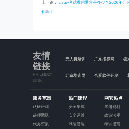
上一篇：
cisaw考试费用通常是多少？2026年会
化吗？
友情
无人机培训
广东招标网
极
链接
FRIENDLY
北京培训网
合肥软件开发
LINK
服务范围
热门课程
网安热点
认证培训
安全集成
试题资料
讲师团队
安全运维
政策法规
代办资质
风险管理
考试指南