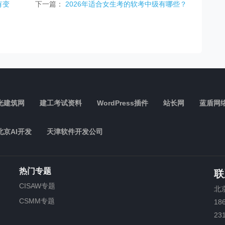
有变
下一篇：
2026年适合女生考的软考中级有哪些？
光建筑网
建工考试资料
WordPress插件
站长网
蓝盾网
北京AI开发
天津软件开发公司
热门专题
联
CISAW专题
北
CSMM专题
18
23