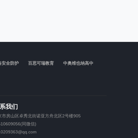
络安全防护
百思可瑞教育
中奥维也纳高中
系我们
京市房山区卓秀北街诺亚方舟北区2号楼905
610609056(同微信)
10209363@qq.com