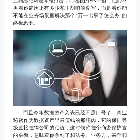
压制感绝对是降维打击，
而
现在的
HR不傻，他们不
再看你简历上有多少花里胡哨的缩写，而是看你能
不能在业务场景里解决那个“万一出事了怎么办”的
终极恐惧。
而且今
年数据资产入表已经不是口号了，商业
秘密作为数据资产里最值钱的那坨肉，它的保护等
级直接挂钩公司的估值，这时候你挂个商密保护官
的头衔，意味着你拿到了和法务、业务方
，
甚至和