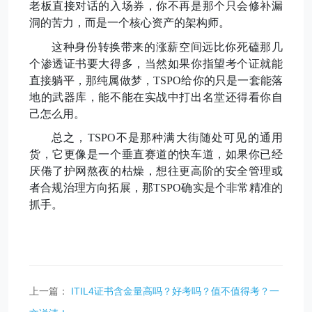
老板直接对话的入场券，你不再是那个只会修补漏
洞的苦力，而是一个核心资产的架构师
。
这种身份转换带来的
涨
薪空间远比你死磕那几
个渗透证书要大得多，当然如果你指望考个证就能
直接躺平
，
那纯属做梦，
TSPO给你的只是一套能落
地的武器库，能不能在实战中打出名堂还得看你自
己怎么用。
总之
，
TSPO不是那种满大街随处可见的通用
货，它更像是一个垂直赛道的快车道，如果你已经
厌倦了护网熬夜的枯燥，想往更高阶的安全管理或
者合规治理方向
拓展
，那
TSPO确实是个非常精准的
抓手。
上一篇：
ITIL4证书含金量高吗？好考吗？值不值得考？一