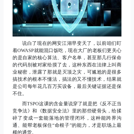
说白了现在的网安江湖早变天了，以前咱们盯
着
OWASP就能混口饭吃，现在大厂的老板们更关心
的是自家的核心算法、客户名单
，
甚至那几行保命
的代码别被对家给摸了去，这种东西在法律上叫商
业秘密，泄露了那就是灭顶之灾，可尴尬的是很多
搞技术的根本不懂法，搞法的又不懂技术，结果就
是公司每年花几百万买设备，最后关键证据还是保
不住
。
而
TSPO这课的含金量说穿了就是把《反不正当
竞争法》和《数据安全法》里的那些硬骨头，给揉
碎了变成一套能落地的管理闭环，这种能跨界沟
通、能帮老板保住“命根子”的能力，才是职场上最
横的通货。