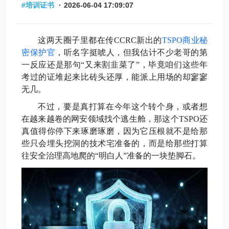
#培训证书
·
2026-06-04 17:09:07
这两天圈子里都在传
CCRC新出的
TSPO商业秘
密保护官
，听名字挺唬人，但我估计不少老哥
的
第
一反应还是那句
“又来割韭菜了”，毕竟咱们这些年
考过的证堆起来比砖头还厚，能派上用场的却寥寥
无几
。
不过
，
要是真打算在
今
年这个转个身，或者想
在越来越卷的
网安领域
找个逃生舱，那这个
TSPO还
真值得你停下来琢磨琢磨，因为它压根就不是给那
些只会埋头挖洞的技术宅准备的，而是给那些打算
往安全治理高地爬的“明白人”准备的一块垫脚石。