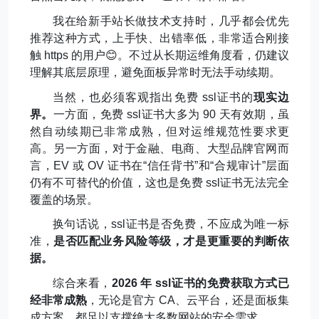
我在给新手站长做技术支持时，几乎都会优先
推荐这种方式，上手快、出错率低，非常适合刚接
触
https
的用户
😊
。
不过从长期运维角度看，仍建议
理解其底层原理，避免面板异常时无法手动续期。
当然，也必须客观指出免费
ssl
证书的
现实边
界。
一方面，免费
ssl
证书大多为
90
天有效期，虽
然自动续期已非常成熟，但对运维规范性要求更
高。另一方面，对于金融、电商、大型品牌官网而
言，
EV
或
OV
证书在
“
信任背书
”
和
“
合规审计
”
层面
仍有不可替代的价值，这也是免费
ssl
证书无法完全
覆盖的场景。
换句话说，
ssl
证书是否免费，不应成为唯一标
准，
是否匹配业务风险等级，才是更重要的判断依
据。
综合来看，
2026
年
ssl
证书的免费获取方式已
经非常成熟
，无论是官方
CA
、云平台，还是面板集
成方案，都足以支撑绝大多数网站的安全需求。