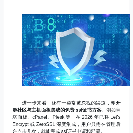
进一步来看，还有一类常被忽视的渠道，即
开
源社区与主机面板集成的免费
ssl
证书方案。
例如宝
塔面板、
cPanel
、
Plesk
等，在
2026
年已将
Let’s
Encrypt
或
ZeroSSL
深度集成，用户只需在管理后
台点击几次，就能完成
ssl
证书申请和部署。