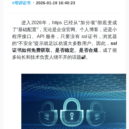
#培训证书
·
2026-01-19 16:40:23
进入
2026
年，
https
已经从
“
加分项
”
彻底变成
了
“
基础配置
”
，无论是企业官网、个人博客，还是小
程序接口、
API
服务，只要没有
ssl
证书，浏览器
的
“
不安全
”
提示就足以劝退大多数用户。因此，
ssl
证书如何免费获取、是否稳定、是否合规
，成了很
多站长和技术负责人绕不开的话题
🔐
。